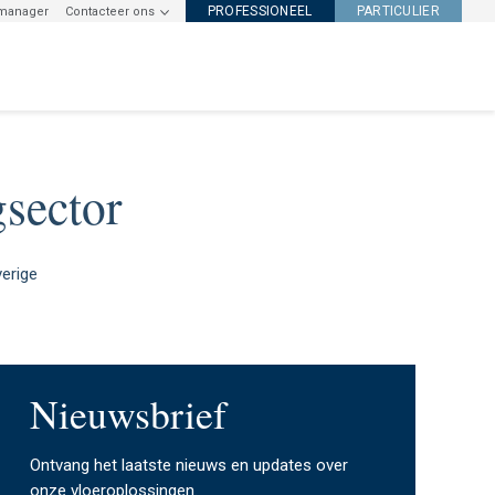
PROFESSIONEEL
PARTICULIER
tmanager
Contacteer ons
gsector
erige
Nieuwsbrief
Ontvang het laatste nieuws en updates over
onze vloeroplossingen.