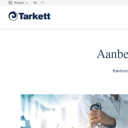
België
NL
FR
Aanbev
Kantoor