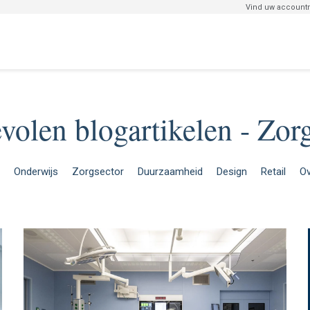
Vind uw accoun
olen blogartikelen - Zor
Onderwijs
Zorgsector
Duurzaamheid
Design
Retail
Ov