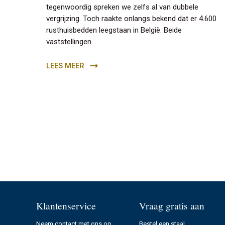
tegenwoordig spreken we zelfs al van dubbele
vergrijzing. Toch raakte onlangs bekend dat er 4.600
rusthuisbedden leegstaan in België. Beide
vaststellingen
LEES MEER
Klantenservice
Vraag gratis aan
Neem contact met ons op
Bestel een staal