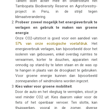
Tarkett doet actief mee en ondersteunt het
Tambopata Biodiversity Reserve en Agroforestry-
project in Peru, in de strijd tegen
klimaatverandering.
Probeer zoveel mogelijk het energieverbruik te
verlagen en gebruik te maken van groene
energie
.
Onze CO2-uitstoot is goed voor een aandeel van
57% van onze ecologische voetafdruk
.
Het
energieverbruik verlagen, kan bijvoorbeeld door het
isoleren van gebouwen, enkel overdag ruimtes te
verwarmen, korter te douchen, apparaten niet
onnodig op stand-by te laten staan en de was op
te hangen in plaats van de droogkast te gebruiken.
Voor groene energie kunnen dan bijvoorbeeld
zonnepanelen of windmolens worden ingezet.
Kies vaker voor groene mobiliteit
.
Door de auto en het vliegtuig te vermijden, stoot je
veel minder CO2 uit.
K
ies daarom vaker voor de
fiets of het openbaar vervoer. Ten slotte, kan
thuiswerken, vooral in de zomer, diverse